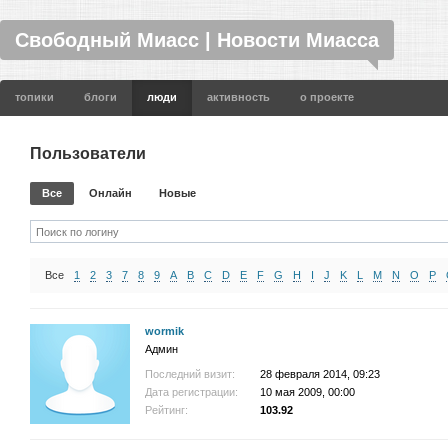
Свободный Миасс | Новости Миасса
топики
блоги
люди
активность
о проекте
Пользователи
Все
Онлайн
Новые
Все
1
2
3
7
8
9
A
B
C
D
E
F
G
H
I
J
K
L
M
N
O
P
wormik
Админ
Последний визит:
28 февраля 2014, 09:23
Дата регистрации:
10 мая 2009, 00:00
Рейтинг:
103.92