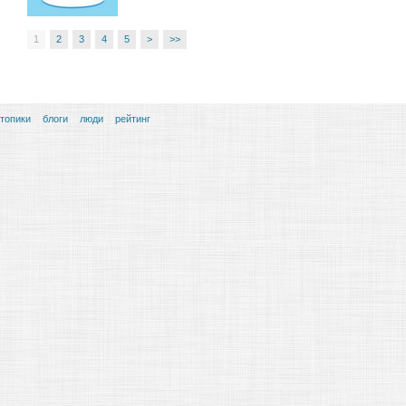
1
2
3
4
5
>
>>
топики
блоги
люди
рейтинг