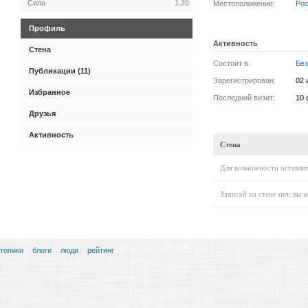
Сила
1.20
Местоположение:
Ро
Профиль
Активность
Стена
Состоит в:
Без
Публикации (11)
Зарегистрирован:
02 
Избранное
Последний визит:
10 
Друзья
Активность
Стена
Для возможности оставлят
Записей на стене нет, вы 
топики
блоги
люди
рейтинг