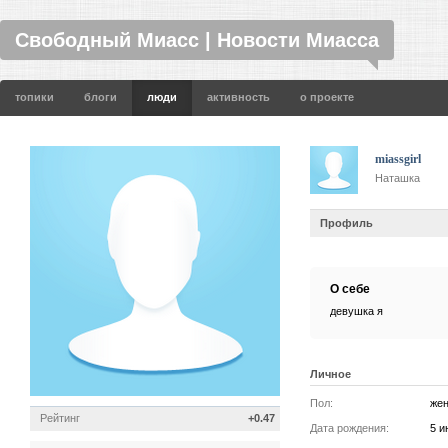
Свободный Миасс | Новости Миасса
топики
блоги
люди
активность
о проекте
miassgirl
Наташка
Профиль
О себе
девушка я
Личное
Пол:
жен
Рейтинг
+0.47
Дата рождения:
5 и