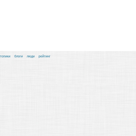
топики
блоги
люди
рейтинг