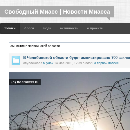
Свободный Миасс | Новости Миасса
топики
блоги
люди
активность
о проекте
В Челябинской области будет амнистировано 700 закл
опубликовал
buydak
14 мая 2015, 12:39
в блог
на первой полосе