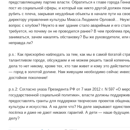
представляющему партию власти. Обратиться к главе города Генн
пост из социальной сферы, и который как никто другой должен пони
рубить с плеча, закрывая неудобные объекты в начале пути на сво
директору управления культуры Миасса Людмиле Орловой… Неужт
вопрос с клубом? Неужто в миг здание стало аварийным и его стал
требуется, но почему он не проводился ранее? В чем проблема п
заниматься, зачем накалять обстановку? Вы же руководители, или к
неправда ли?
p.s.: Как прискорбно наблюдать за тем, как мы в самой богатой стр
талантливом городе, обсуждаем и не можем решить такой копеечны
дела то нет никому, кроме тех, кто там живет и кому это действи
— город в золотой долине. Нам живущим необходимо сейчас инвес
достойное поколение!
p.s.2: Согласно указа Президента РФ от 7 мая 2012 г. N 597 «О ме
государственной социальной политики», власти должны поддержив
предоставлять гранты для поддержки творческих проектов общенац
культуры и искусства. А на деле что? На деле закрывают единстве
посёлка и даже не дают никаких гарантий. А дети — наше будущее.
делу?