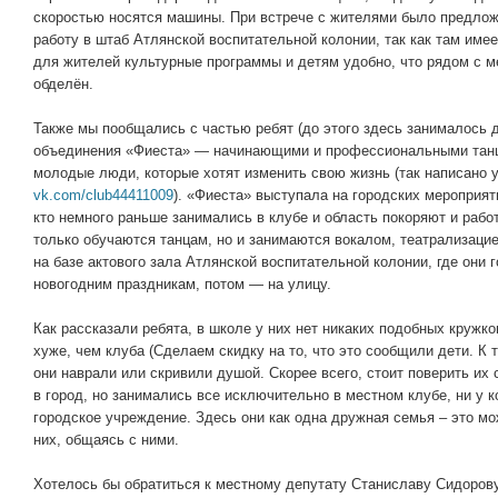
скоростью носятся машины. При встрече с жителями было предло
работу в штаб Атлянской воспитательной колонии, так как там имее
для жителей культурные программы и детям удобно, что рядом с м
обделён.
Также мы пообщались с частью ребят (до этого здесь занималось 
объединения «Фиеста» — начинающими и профессиональными танц
молодые люди, которые хотят изменить свою жизнь (так написано 
vk.com/club44411009
). «Фиеста» выступала на городских мероприят
кто немного раньше занимались в клубе и область покоряют и рабо
только обучаются танцам, но и занимаются вокалом, театрализацие
на базе актового зала Атлянской воспитательной колонии, где они 
новогодним праздникам, потом — на улицу.
Как рассказали ребята, в школе у них нет никаких подобных кружко
хуже, чем клуба (Сделаем скидку на то, что это сообщили дети. К 
они наврали или скривили душой. Скорее всего, стоит поверить их 
в город, но занимались все исключительно в местном клубе, ни у к
городское учреждение. Здесь они как одна дружная семья – это м
них, общаясь с ними.
Хотелось бы обратиться к местному депутату Станиславу Сидоров