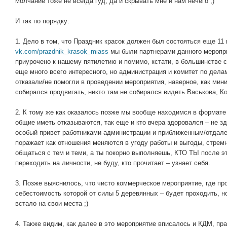
молчание тоже не всегда гуд, да и скрывать мне и нам нечего ;)
И так по порядку:
1. Дело в том, что Праздник красок должен был состояться еще 11
vk.com/prazdnik_krasok_miass
мы были партнерами данного меропри
приурочено к нашему пятилетию и помимо, кстати, в большинстве 
еще много всего интересного, но администрация и комитет по де
отказали/не помогли в проведении мероприятия, наверное, как мини
собирался продвигать, никто там не собирался видеть Васькова, К
2. К тому же как оказалось позже мы вообще находимся в формате
общие иметь отказываются, так еще и кто вчера здоровался – не зд
особый привет работниками администрации и приближенным/отдален
поражает как отношения меняются в угоду работы и выгоды, стрем
общаться с тем и теми, а ты покорно выполняешь, КТО ТЫ после э
переходить на личности, не буду, кто прочитает – узнает себя.
3. Позже выяснилось, что чисто коммерческое мероприятие, где пр
себестоимость которой от силы 5 деревянных – будет проходить, но
встало на свои места ;)
4. Также видим, как далее в это мероприятие вписалось и КДМ, пр