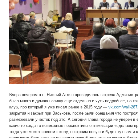
Вчера вечером в п. Нижний Атлян проводилась встреча Администр
было много и думаю напишу еще отдельно и чуть подробнее, но так
клуб, про который я уже писал ранее в 2015 году —
vk.com/wall-28
закрытия и закрыт при Васькове, после были обещания что постро
размежевали участок под это. А сегодня глава города не уверен в 
какие-то когда то возможные перспективы-оптимизации «сделаем п
тогда уже может снесем школу, построим новую и будет тут вам и к
видимости блэк джэк со шлюхами тоже будет, только когда и будет 