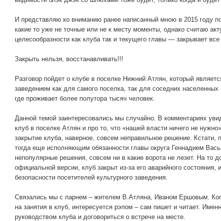
И представляю ко вниманию ранее написанный мною в 2015 году пос
какие то уже не точные или не к месту моменты, однако считаю акт
целесообразности как клуба так и текущего главы — закрывает все
Закрыть нельзя, восстанавливать!!!
Разговор пойдет о клубе в поселке Нижний Атлян, который являет
заведением как для самого поселка, так для соседних населенных
где проживает более полутора тысяч человек.
Данной темой заинтересовались мы случайно. В комментариях увид
клуб в поселке Атлян и про то, что «нашей власти ничего не нужно
закрытие клуба, наверное, совсем неправильное решение. Кстати, п
тогда еще исполняющим обязанности главы округа Геннадием Вась
непопулярные решения, совсем ни в какие ворота не лезет. На то 
официальной версии, клуб закрыт из-за его аварийного состояния, 
безопасности посетителей культурного заведения.
Связались мы с парнем – жителем В.Атляна, Иваном Ершовым. Ко
на занятия в клуб, интересуется рэпом – сам пишет и читает. Имен
руководством клуба и договориться о встрече на месте.