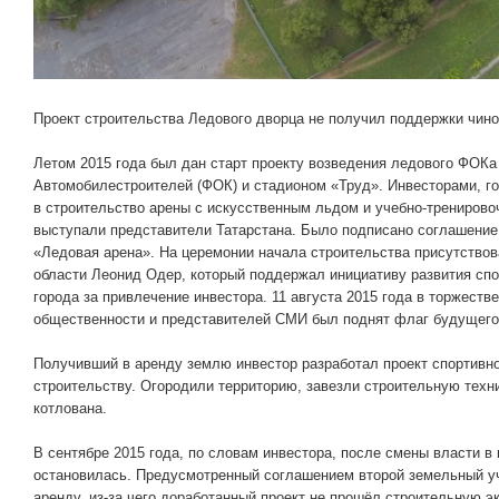
Проект строительства Ледового дворца не получил поддержки чино
Летом 2015 года был дан старт проекту возведения ледового ФОК
Автомобилестроителей (ФОК) и стадионом «Труд». Инвесторами, г
в строительство арены с искусственным льдом и учебно-тренирово
выступали представители Татарстана. Было подписано соглашени
«Ледовая арена». На церемонии начала строительства присутство
области Леонид Одер, который поддержал инициативу развития спо
города за привлечение инвестора. 11 августа 2015 года в торжестве
общественности и представителей СМИ был поднят флаг будущего
Получивший в аренду землю инвестор разработал проект спортивно
строительству. Огородили территорию, завезли строительную техни
котлована.
В сентябре 2015 года, по словам инвестора, после смены власти в 
остановилась. Предусмотренный соглашением второй земельный уч
аренду, из-за чего доработанный проект не прошёл строительную э