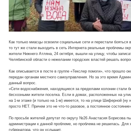
Как только миасцы освоили социальные сети и перестали бояться 
то тут же стали выходить в сеть Интернета реальные проблемы окру
жители Нижнего Атляна, 24 октября, вышли на улицу, чтобы запис
Челябинской области о нежелании городских властей решать вопр
Как описывается в посте в группе «Текслер помоги», что прошло ок
передан органам местного самоуправления. Но за это время Админ
данный вопрос.
«Сети водоснабжения, находящиеся за пределами колонии стали бес
бесхозными жители поселка. Если в домах, расположенных на улиц
на 1-м этаже (и только на 1-м) имеется, то на улице Шиферной (ну 
просто НЕТ. Причем это не что-то разовое, а постоянное состояние
По просьбе жителей депутат по округу №26 Анастасия Борисова п
администрации к данной проблеме, но проблема не решилась. Дл
губернатора, что он услышит.