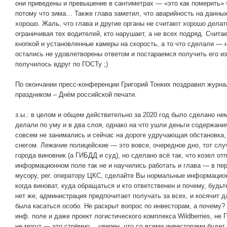
они приведены и превышение в сантиметрах — «это как померить»
потому что зима… Также глава заметил, что аварийность на данных
хорошо. Жаль, что глава и другие органы не считают хорошо делат
ограничивая тех водителей, кто нарушает, а не всех подряд. Счит
кнопкой и установленные камеры на скорость, а то что сделали — 
остались не удовлетворены ответом и постараемся получить его из
получилось вдруг по ГОСТу ;)
По окончании пресс-конференции Григорий Тонких поздравил журн
праздником – Днём российской печати.
з.ы.: в целом и общем действительно за 2020 год было сделано не
делали по уму и в два слоя, однако на что ушли деньги содержани
совсем не занимались и сейчас на дороге удручающая обстановка,
снегом. Лежачие полицейские — это вовсе, очередное дно, тот слу
города виновник (а ГИБДД и суд), но сделано всё так, что козел от
информационном поле так не и научились работать и глава — в пер
мусору, рег. оператору ЦКС, сделайте Вы нормальные информацио
когда виноват, куда обращаться и кто ответственен и почему, будь
нет же, администрация предпочитает получать за всех, и косячит 
была касаться особо. Не раскрыт вопрос по инвесторам, а почему?
инф. поле и даже проект логистического комплекса Wildberries, не
не могут — это стрёмно… уверен, что со всеми инвесторами будет т