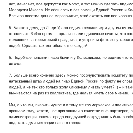
нет, денег нет, все держутся как могут, а тут можно сделать види
Молодежи Миасса. Не обошлось и без помощи Единой России и Кол
Васьков посетил данное мероприятие, чтоб сказать как все хорошо 
5. Ближе к делу, да Люди Урала видимо решили идти другим путем 
отваливать бабло оргам — организовали одиночные пикеты, что за
желающих за территорией праздника, и устроили фото зону также 
водой. Сделать так мог абсолютно каждый.
6. Подобные попытки пиара были и у Колесникова, но видимо что-то
штаны.
7. Больше всего конечно здесь можно посочувствовать комитету п
натасканный штаб людей на пиар Единой России по факту не спра
людей, а не тех кто только жопу ближнему лизать умеет? ;) – и так
выживаются на раз из коллектива, где нельзя иметь свое мнение…
Мы, а что мы, пиарить чужое и к тому же коммерческое и политиче
прошлом году, кстати, нас приглашали в качестве инф партнеров, 
администрации нашего города сподручней сотрудничать быдлопаблик
подстать администрации нашего города.