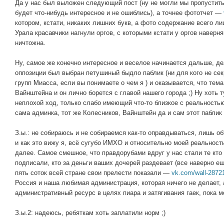
Да у нас был выложен следующий пост (ну не могли мы пропустить 
будет что-нибудь интересное и не ошиблись), а точнее фототчет —
котором, кстати, никаких лишних букв, а фото содержание всего л
Урала красавчики нагнули оргов, с которыми кстати у оргов наверня
ничтожна.
Ну, самое же конечно интересное и веселое начинается дальше, де
оппозиции был выбран петушиный быдло паблик (ни для кого не сек
групп Миасса, если вы понимаете о чем я ) и оказывается, что тема
Вайнштейна и он лично борется с главой нашего города ;) Ну хоть т
неплохой ход, только слабо имеющий что-то близкое с реальностью
сама админка, тот же Колесников, Вайнштейн да и сам этот паблик
З.ы.: не собираюсь и не собираемся как-то оправдываться, лишь об
и как это вижу я, всё сугубо ИМХО и относительно моей реальности
далее. Самое смешное, что правдорубами вдруг у нас стали те кто 
подписали, кто за деньги ваших дочерей раздевает (все наверно ещ
пять соток всей стране свои прелести показали —
vk.com/wall-287
Россия и наша любимая администрация, которая ничего не делает, 
административный ресурс в целях пиара и затягивания гаек, пока 
З.ы.2: надеюсь, ребяткам хоть заплатили норм ;)