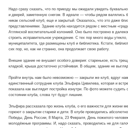
Надо сразу сказать, что по приезду мы ожидали увидеть буквально
и дверей, заметенную снегом. В идеале — чтобы рядом валялись б
никак сельский клуб, еще и закрытый. Оказалось, что это даже бли
представлениями. Здание клуба находится рядом с местным «гр
Атлянской воспитательной колонией. Оно было построено в далеком
строить исправительное учреждение. С тех пор много воды утекло,
муниципалитета, где размещены клуб и библиотека. Кстати, библио
сих пор, но, как ни странно, она продолжает свою работу.
Внешне здание не внушает особого доверия: старенькое, есть тре
кладкой, крыша достаточно устойчивая. В общем, здание не выгляди
Пройти внутрь нам было невозможно — закрыли же клуб, вдруг нам 
единственный сотрудник клуба Эльфира Цивилева, которая и встре
показала как выглядит постройка изнутри. По фото можете судить с
состоянии клуба, слова тут будут лишние.
Эльфира рассказала про жизнь клуба, о его важности для жизни ме
горюют о закрытии старики и дети. В клубе проводились абсолютно
Победы, День России, 8 Марта, 23 Февраля, День пожилого человек
молодёжные программы. И, надо сказать, проводились не для галоч