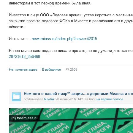
инвесторам в тот период времени была иная.
Инвестор в лице ООО «Ледовая арена», устав бороться с местным
закрытии проекта ледового ФОКа в Миассе и реализации его в дру
области.
Источник —
newsmiass.ru/index.php?news=42015
Ранее мы совсем недавно писали про это, но не думали, что так в
28721618_256469
Нет комментариев
В избранное
2608
Немного о нашей пиар** акции…с дорогами Миасса и ст
опубликовал
buydak
28 июня 2016, 14:18
в блог
на первой полосе