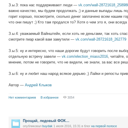
З.ы.3: пока нас поддерживают люди —
vk.com/wall-28721618_25898
важно качество, мы будем продолжать ;) и данные выпады лишь под
горит хорошо, посмотрите, сколько денег заплачено всем нашим г
что они пишут ;) Кто там продался то? Хотя о чем это я, они всегда
З.ы.4: уважаемый Вайнштейн, если хоть не деньгами, так хоть спа
смотрите пиар какой вам замутили —
vk.com/wall-28721618_262779
З.ы.5: ну и интересно, что наши дорогие будут говорить после выбо
отдельную встречу завели —
vk.com/election_miass2016
, читайте,
мнение, потом не говорите, что не видели, не знали, за вас все 
З.ы.6: ну и любит наш народ всякое дерьмо ;) Лайки и репосты прив
Автор —
Андрей Клыков
Нет комментариев
В избранное
3054
Прощай, ледовый ФОК…
опубликовал
buydak
1 июля 2016, 15:31
в блог
на первой полосе