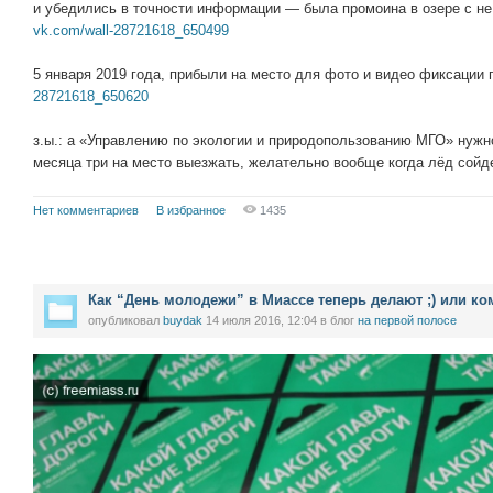
и убедились в точности информации — была промоина в озере с н
vk.com/wall-28721618_650499
5 января 2019 года, прибыли на место для фото и видео фиксаци
28721618_650620
з.ы.: а «Управлению по экологии и природопользованию МГО» нужн
месяца три на место выезжать, желательно вообще когда лёд сой
Нет комментариев
В избранное
1435
Как “День молодежи” в Миассе теперь делают ;) или ком
опубликовал
buydak
14 июля 2016, 12:04
в блог
на первой полосе