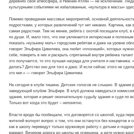
деревнях своя атмосфера, и Нижний Атлян — не исключение. Люди
культурными событиями не избалованные, «культура в массы» здес
Помимо проведения массовых мероприятий, основной деятельност
подростками, у которых развлечений тут нет никаких. Картина, как
самая радостная. Тем не менее, ребята с охотой посещали клуб, в
по душе. И, мало того, что они увлекаются интересным и полезны
показать «кузькину мать» городским ребятам и даже на уровне обл
говорит Эльфира Цивилева, она любит «плохишей», которых нужно 
себе, поверить в них и раскрыть спрятанный внутри ребенка талант 
это получается, то это лучшая награда для учителя и наставника. 
делать? Детство оно для того и дано. И если сейчас этого не сдела
это миг.» — говорит Эльфира Цивилева.
На сегодня в клубе тишина. Детских голосов не слышно. В здании 
заведующей клубом Эльфире. В клуб должна наведаться комиссия 
здания, которая и решит окончательную судьбу здания и судя по в
Только вот когда это будет – непонятно.
Власти вроде бы пообещали, что договорятся со школой, куда пер
жителей волнует вопрос о том, что они останутся без концертов и 
как в школу переведут только кружковую работу с детьми и подро
вариант. Вечером дорога до школы не освещена, а идти нужно вдол