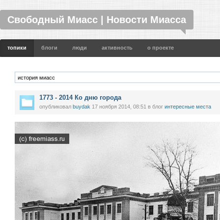
Свободный Миасс | Новости Миасса
топики
блоги
люди
активность
о проекте
1773 - 2014 Ко дню города
опубликовал
buydak
17 ноября 2014, 08:51
в блог
интересные места