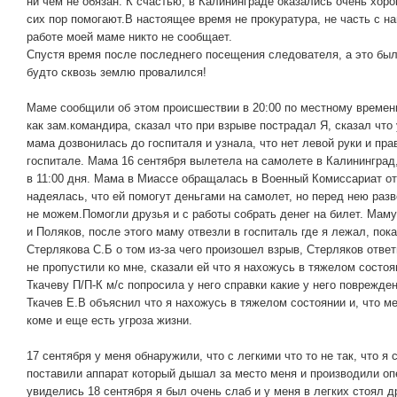
ни чем не обязан. К счастью, в Калининграде оказались очень хор
сих пор помогают.В настоящее время не прокуратура, не часть с н
работе моей маме никто не сообщает.
Спустя время после последнего посещения следователя, а это был
будто сквозь землю провалился!
Маме сообщили об этом происшествии в 20:00 по местному времен
как зам.командира, сказал что при взрыве пострадал Я, сказал что 
мама дозвонилась до госпиталя и узнала, что нет левой руки и пра
госпитале. Мама 16 сентября вылетела на самолете в Калининград
в 11:00 дня. Мама в Миассе обращалась в Военный Комиссариат о
надеялась, что ей помогут деньгами на самолет, но перед нею разв
не можем.Помогли друзья и с работы собрать денег на билет. Маму
и Поляков, после этого маму отвезли в госпиталь где я лежал, пок
Стерлякова С.Б о том из-за чего произошел взрыв, Стерляков ответ
не пропустили ко мне, сказали ей что я нахожусь в тяжелом состо
Ткачеву П/П-К м/c попросила у него справки какие у него поврежде
Ткачев Е.В объяснил что я нахожусь в тяжелом состоянии и, что м
коме и еще есть угроза жизни.
17 сентября у меня обнаружили, что с легкими что то не так, что я
поставили аппарат который дышал за место меня и производили оп
увиделись 18 сентября я был очень слаб и у меня в легких стоял 