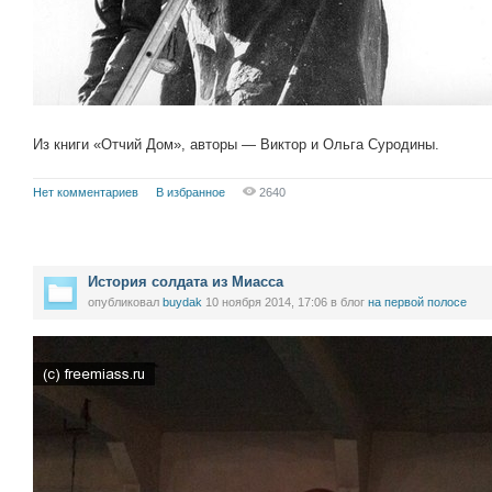
Из книги «Отчий Дом», авторы — Виктор и Ольга Суродины.
Нет комментариев
В избранное
2640
История солдата из Миасса
опубликовал
buydak
10 ноября 2014, 17:06
в блог
на первой полосе