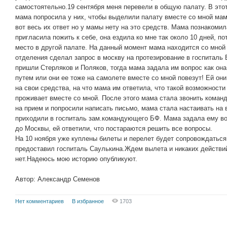
самостоятельно.19 сентября меня перевели в общую палату. В это
мама попросила у них, чтобы выделили палату вместе со мной маме
вот весь их ответ но у мамы нету на это средств. Мама познакоми
пригласила пожить к себе, она ездила ко мне так около 10 дней, п
место в другой палате. На данный момент мама находится со мной
отделения сделал запрос в москву на протезирование в госпиталь 
пришли Стерляков и Поляков, тогда мама задала им вопрос как он
путем или они ее тоже на самолете вместе со мной повезут! Ей они
на свои средства, на что мама им ответила, что такой возможности 
проживает вместе со мной. После этого мама стала звонить коман
на прием и попросили написать письмо, мама стала настаивать на в
приходили в госпиталь зам.командующего БФ. Мама задала ему воп
до Москвы, ей ответили, что постараются решить все вопросы.
На 10 ноября уже куплены билеты и перелет будет сопровождатьс
предоставил госпиталь Саулькина.Ждем вылета и никаких действи
нет.Надеюсь мою историю опубликуют.
Автор: Александр Семенов
Нет комментариев
В избранное
1703