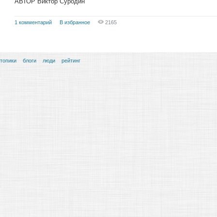
АВТОР Виктор Суродин
1 комментарий
В избранное
2165
топики
блоги
люди
рейтинг