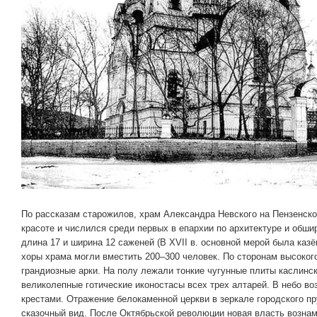
По рассказам старожилов, храм Александра Невского на Пензенск
красоте и числился среди первых в епархии по архитектуре и обши
длина 17 и ширина 12 саженей (В XVII в. основной мерой была казён
хоры храма могли вместить 200–300 человек. По сторонам высоког
грандиозные арки. На полу лежали тонкие чугунные плиты каслинс
великолепные готические иконостасы всех трех алтарей. В небо во
крестами. Отражение белокаменной церкви в зеркале городского пр
сказочный вид. После Октябрьской революции новая власть возна