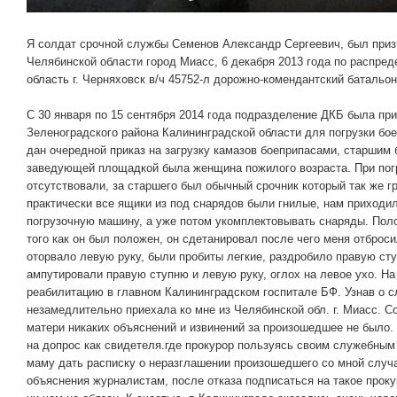
Я солдат срочной службы Семенов Александр Сергеевич, был при
Челябинской области город Миасс, 6 декабря 2013 года по распре
область г. Черняховск в/ч 45752-л дорожно-комендантский батальон
С 30 января по 15 сентября 2014 года подразделение ДКБ была пр
Зеленоградского района Калининградской области для погрузки бое
дан очередной приказ на загрузку камазов боеприпасами, старшим 
заведующей площадкой была женщина пожилого возраста. При пог
отсутствовали, за старшего был обычный срочник который так же г
практически все ящики из под снарядов были гнилые, нам приходи
погрузочную машину, а уже потом укомплектовывать снаряды. Пол
того как он был положен, он сдетанировал после чего меня отброси
оторвало левую руку, были пробиты легкие, раздробило правую сту
ампутировали правую ступню и левую руку, оглох на левое ухо. Н
реабилитацию в главном Калининградском госпитале БФ. Узнав о 
незамедлительно приехала ко мне из Челябинской обл. г. Миасс. С
матери никаких объяснений и извинений за произошедшее не было.
на допрос как свидетеля.где прокурор пользуясь своим служебным
маму дать расписку о неразглашении произошедшего со мной случа
объяснения журналистам, после отказа подписаться на такое проку